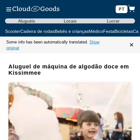
PT
Aluguéis
Locais
Lucrar
Scooter
Cadeira de rodas
Bebês e crianças
Médico
Festa
Bicicletas
Car
Some info has been automatically translated.
Show
×
original
Aluguel de máquina de algodão doce em
Kissimmee