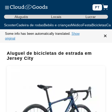
PT
Aluguéis
Locais
Lucrar
Scooter
Cadeira de rodas
Bebês e crianças
Médico
Festa
Bicicletas
Car
Some info has been automatically translated.
Show
×
original
Aluguel de bicicletas de estrada em
Jersey City