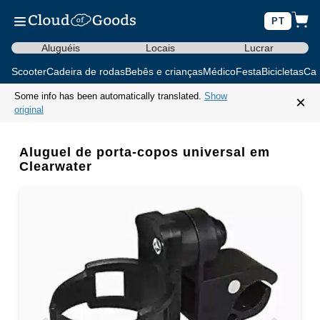
PT
Aluguéis
Locais
Lucrar
Scooter
Cadeira de rodas
Bebês e crianças
Médico
Festa
Bicicletas
Car
Some info has been automatically translated.
Show
×
original
Aluguel de porta-copos universal em
Clearwater