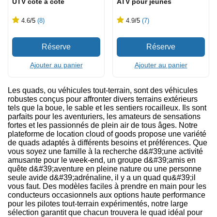
UTV côte à côte
ATV pour jeunes
4.6
/5
(8)
4.9
/5
(7)
Ajouter au panier
Ajouter au panier
Les quads, ou véhicules tout-terrain, sont des véhicules
robustes conçus pour affronter divers terrains extérieurs
tels que la boue, le sable et les sentiers rocailleux. Ils sont
parfaits pour les aventuriers, les amateurs de sensations
fortes et les passionnés de plein air de tous âges. Notre
plateforme de location cloud of goods propose une variété
de quads adaptés à différents besoins et préférences. Que
vous soyez une famille à la recherche d&#39;une activité
amusante pour le week-end, un groupe d&#39;amis en
quête d&#39;aventure en pleine nature ou une personne
seule avide d&#39;adrénaline, il y a un quad qu&#39;il
vous faut. Des modèles faciles à prendre en main pour les
conducteurs occasionnels aux options haute performance
pour les pilotes tout-terrain expérimentés, notre large
sélection garantit que chacun trouvera le quad idéal pour