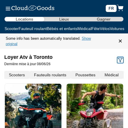
FR
Locations
Lieux
Gagner
Scooter
Fauteuil roulant
Bébés et enfants
Médical
Fête
Vélos
Voitures d
Some info has been automatically translated.
Show
×
original
Loyer Atv à Toronto
Dernière mise à jour 08/06/26
Scooters
Fauteuils roulants
Poussettes
Médical