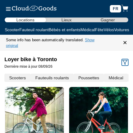
FR
Locations
Lieux
Gagner
Scooter
Fauteuil roulant
Bébés et enfants
Médical
Fête
Vélos
Voitures d
Some info has been automatically translated.
Show
×
original
Loyer bike à Toronto
Dernière mise à jour 08/09/26
Scooters
Fauteuils roulants
Poussettes
Médical