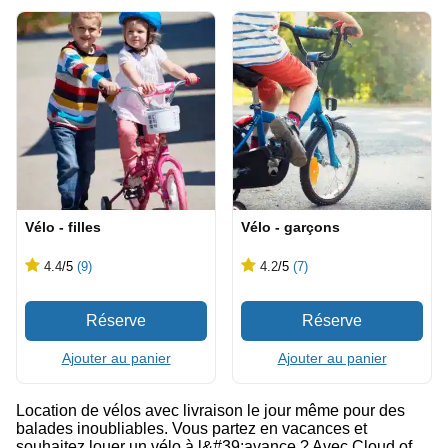
Vélo - filles
Vélo - garçons
4.4
/5
(9)
4.2
/5
(7)
Ajouter au panier
Ajouter au panier
Location de vélos avec livraison le jour même pour des
balades inoubliables. Vous partez en vacances et
souhaitez louer un vélo à l&#39;avance ? Avec Cloud of