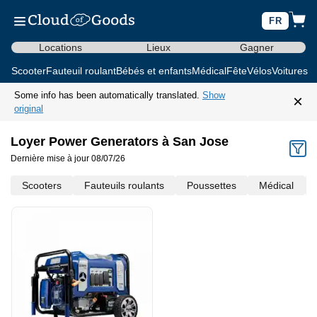
FR
Locations
Lieux
Gagner
Scooter
Fauteuil roulant
Bébés et enfants
Médical
Fête
Vélos
Voitures d
Some info has been automatically translated.
Show
×
original
Loyer Power Generators à San Jose
Dernière mise à jour 08/07/26
Scooters
Fauteuils roulants
Poussettes
Médical