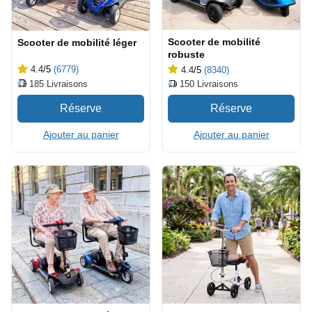
Scooter de mobilité
Scooter de mobilité léger
robuste
4.4
/5
(6779)
4.4
/5
(8340)
185
Livraisons
150
Livraisons
Ajouter au panier
Ajouter au panier