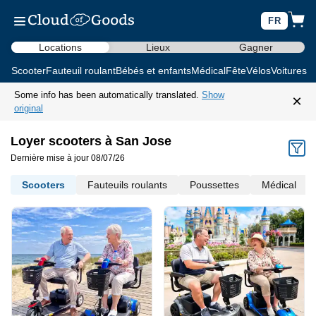
FR
Locations
Lieux
Gagner
Scooter
Fauteuil roulant
Bébés et enfants
Médical
Fête
Vélos
Voitures d
Some info has been automatically translated.
Show
×
original
Loyer scooters à San Jose
Dernière mise à jour 08/07/26
Scooters
Fauteuils roulants
Poussettes
Médical