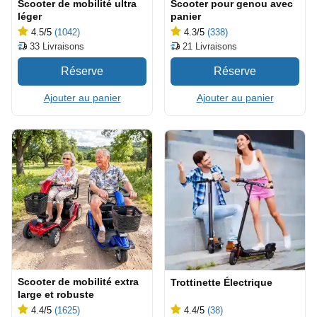
Scooter de mobilité ultra
Scooter pour genou avec
léger
panier
4.5
/5
(1042)
4.3
/5
(338)
33
Livraisons
21
Livraisons
Ajouter au panier
Ajouter au panier
Scooter de mobilité extra
Trottinette Électrique
large et robuste
4.4
/5
(1625)
4.4
/5
(38)