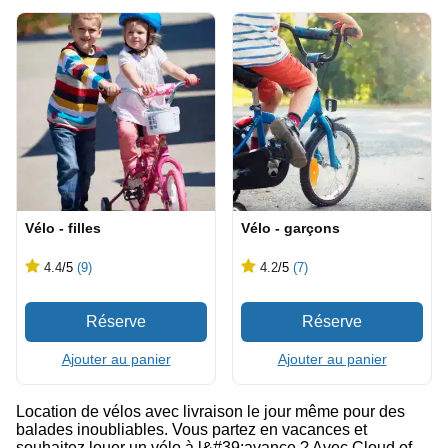
Vélo - filles
Vélo - garçons
4.4
/5
(9)
4.2
/5
(7)
Ajouter au panier
Ajouter au panier
Location de vélos avec livraison le jour même pour des
balades inoubliables. Vous partez en vacances et
souhaitez louer un vélo à l&#39;avance ? Avec Cloud of