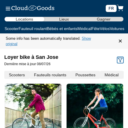
FR
Locations
Lieux
Gagner
Scooter
Fauteuil roulant
Bébés et enfants
Médical
Fête
Vélos
Voitures d
Some info has been automatically translated.
Show
×
original
Loyer bike à San Jose
Dernière mise à jour 08/07/26
Scooters
Fauteuils roulants
Poussettes
Médical