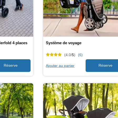
rfold 4 places
Système de voyage
(4.0/
5
)
(6)
Ajouter au panier