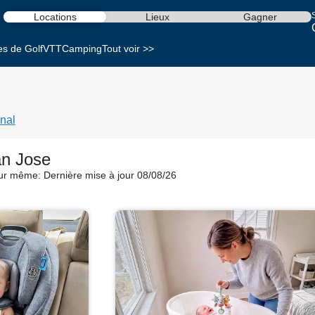
S
Locations
Lieux
Gagner
es de Golf
VTT
Camping
Tout voir >>
nal
an Jose
our même:
Dernière mise à jour 08/08/26