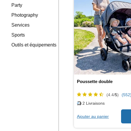
Party
Photography
Services
Sports
Outils et équipements
Poussette double
(4.4/
5
)
(552
2
Livraisons
Ajouter au panier