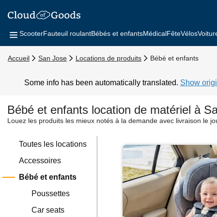
Scooter
Fauteuil roulant
Bébés et enfants
Médical
Fête
Vélos
Voitur
Accueil
San Jose
Locations de produits
Bébé et enfants
Some info has been automatically translated.
Show origi
Bébé et enfants location de matériel à S
Louez les produits les mieux notés à la demande avec livraison le j
Toutes les locations
Accessoires
Bébé et enfants
Poussettes
Car seats