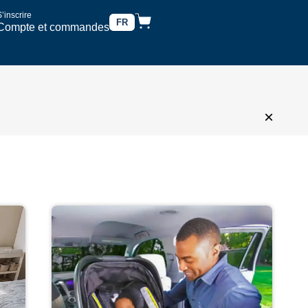
’inscrire
FR
Compte et commandes
×