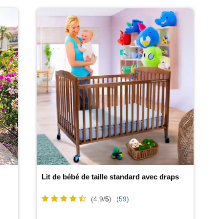
Lit de bébé de taille standard avec draps
(4.9/
5
)
(59)