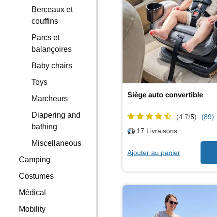
Berceaux et
couffins
Parcs et
balançoires
Baby chairs
Toys
Siège auto convertible
Marcheurs
Diapering and
(4.7/
5
)
(89)
bathing
17
Livraisons
Miscellaneous
Ajouter au panier
Camping
Costumes
Médical
Mobility