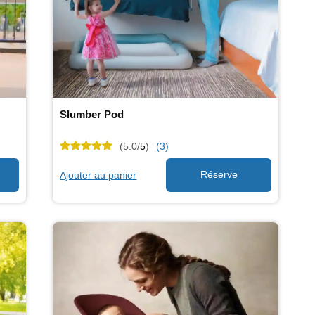
Slumber Pod
(5.0/
5
)
(3)
Ajouter au panier