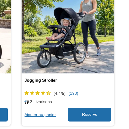
Jogging Stroller
(4.4/
5
)
(193)
2
Livraisons
Ajouter au panier