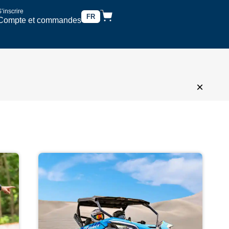
’inscrire
FR
Compte et commandes
×