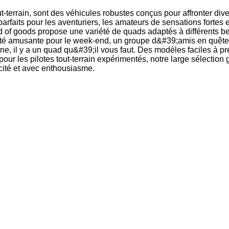
-terrain, sont des véhicules robustes conçus pour affronter divers
t parfaits pour les aventuriers, les amateurs de sensations fortes
d of goods propose une variété de quads adaptés à différents b
ité amusante pour le week-end, un groupe d&#39;amis en quête
ne, il y a un quad qu&#39;il vous faut. Des modèles faciles à 
ur les pilotes tout-terrain expérimentés, notre large sélection 
icité et avec enthousiasme.