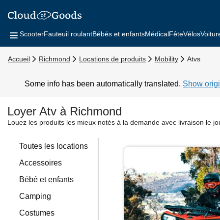
Scooter
Fauteuil roulant
Bébés et enfants
Médical
Fête
Vélos
Voitur
Accueil
Richmond
Locations de produits
Mobility
Atvs
Some info has been automatically translated.
Show origi
Loyer Atv à Richmond
Louez les produits les mieux notés à la demande avec livraison le j
Toutes les locations
Accessoires
Bébé et enfants
Camping
Costumes