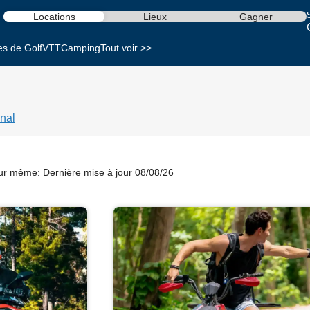
S
Locations
Lieux
Gagner
es de Golf
VTT
Camping
Tout voir >>
nal
our même:
Dernière mise à jour 08/08/26