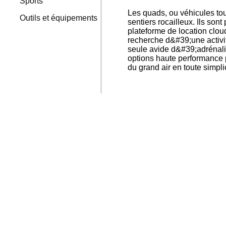
Sports
Les quads, ou véhicules tout
Outils et équipements
sentiers rocailleux. Ils son
plateforme de location clou
recherche d&#39;une activ
seule avide d&#39;adrénali
options haute performance po
du grand air en toute simpl