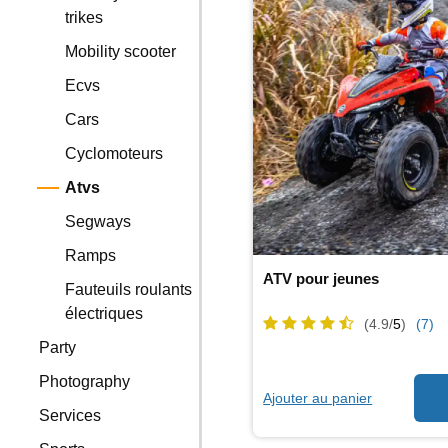
trikes
Mobility scooter
Ecvs
Cars
Cyclomoteurs
Atvs
Segways
Ramps
ATV pour jeunes
Fauteuils roulants
électriques
(4.9/
5
)
(7)
Party
Photography
Ajouter au panier
Services