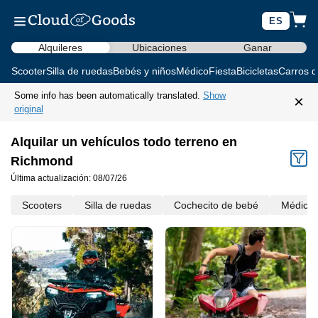
ES
Alquileres
Ubicaciones
Ganar
Scooter
Silla de ruedas
Bebés y niños
Médico
Fiesta
Bicicletas
Carros d
Some info has been automatically translated.
Show
×
original
Alquilar un vehículos todo terreno en
Richmond
Última actualización: 08/07/26
Scooters
Silla de ruedas
Cochecito de bebé
Médico