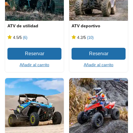
ATV de utilidad
ATV deportivo
4.5
/5
(6)
4.2
/5
(10)
Añadir al carrito
Añadir al carrito