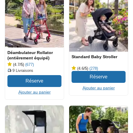
Déambulateur Rollator
Standard Baby Stroller
(entièrement équipé)
(4.7
/5
)
(677)
(4.6
/5
)
(278)
9
Livraisons
Ajouter au panier
Ajouter au panier