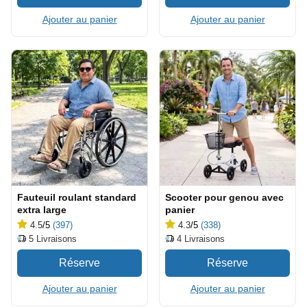
Ajouter au panier
Ajouter au panier
Fauteuil roulant standard
Scooter pour genou avec
extra large
panier
4.5
/5
(397)
4.3
/5
(338)
5
Livraisons
4
Livraisons
Ajouter au panier
Ajouter au panier