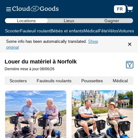
FR
Locations
Lieux
Gagner
Scooter
Fauteuil roulant
Bébés et enfants
Médical
Fête
Vélos
Voitures d
Some info has been automatically translated.
Show
×
original
Louer du matériel à Norfolk
Dernière mise à jour 08/06/26
Scooters
Fauteuils roulants
Poussettes
Médical