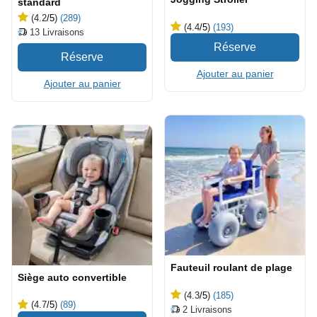
standard
(4.2
/5
)
(289)
(4.4
/5
)
(193)
13
Livraisons
Ajouter au panier
Ajouter au panier
Fauteuil roulant de plage
Siège auto convertible
(4.3
/5
)
(185)
(4.7
/5
)
(89)
2
Livraisons