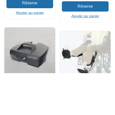
Ajouter au panier
Ajouter au panier
Batterie supplémentaire
Repose-jambes surélevés
pour scooter de mobilité
pour fauteuil roulant
(4.3
/5
)
(168)
(4.7
/5
)
(97)
2
Livraisons
Ajouter au panier