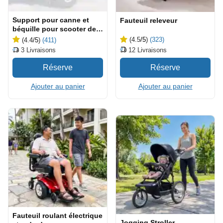
Support pour canne et
Fauteuil releveur
béquille pour scooter de
mobilité
(4.5
/5
)
(323)
(4.4
/5
)
(411)
12
Livraisons
3
Livraisons
Ajouter au panier
Ajouter au panier
Fauteuil roulant électrique
Jogging Stroller