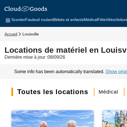
Scooter
Fauteuil roulant
Bébés et enfants
Médical
Fête
Vélos
Voitur
Accueil
Louisville
Locations de matériel en Louisvi
Dernière mise à jour :08/09/26
Some info has been automatically translated.
Show origi
Toutes les locations
Médical