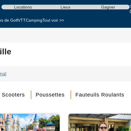
S
Locations
Lieux
Gagner
es de Golf
VTT
Camping
Tout voir >>
lle
nal
Scooters
Poussettes
Fauteuils Roulants