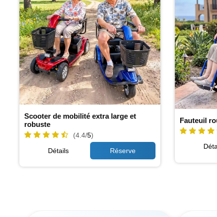
Scooter de mobilité extra large et
Fauteuil ro
robuste
(4.4/
5
)
Déta
Détails