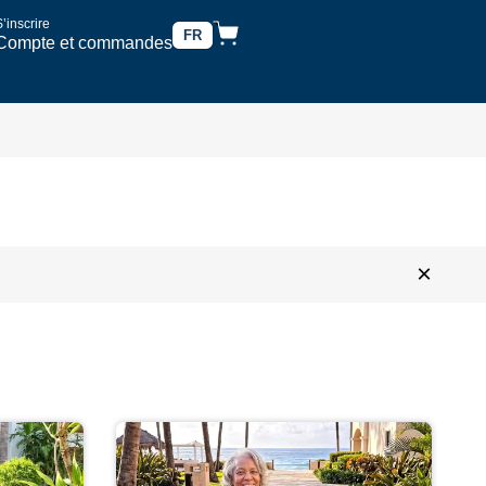
’inscrire
FR
Compte et commandes
×