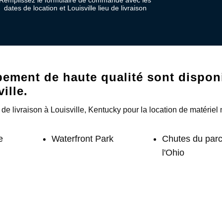
Remplissez le formulaire de commande avec les
dates de location et Louisville lieu de livraison
ment de haute qualité sont disponib
ille.
e livraison à Louisville, Kentucky pour la location de matériel
e
Waterfront Park
Chutes du parc
l'Ohio