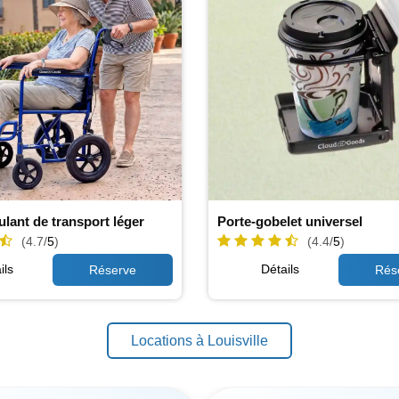
ulant de transport léger
Porte-gobelet universel
(4.7/
5
)
(4.4/
5
)
ils
Détails
Locations à Louisville