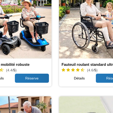
 mobilité robuste
Fauteuil roulant standard ult
(4.4/
5
)
(4.6/
5
)
ils
Détails