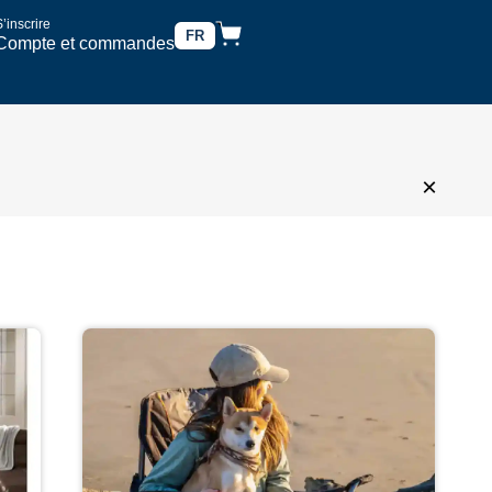
’inscrire
FR
Compte et commandes
×