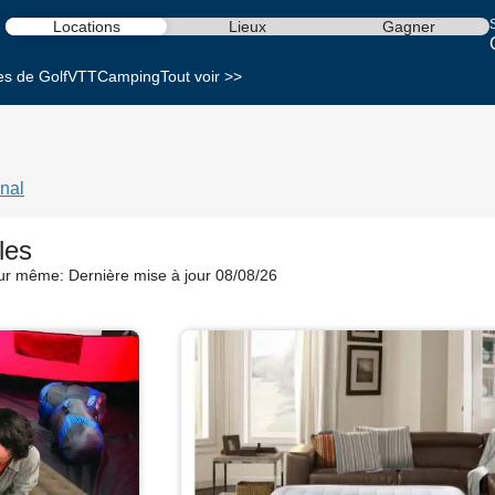
S
Locations
Lieux
Gagner
es de Golf
VTT
Camping
Tout voir >>
nal
les
our même:
Dernière mise à jour 08/08/26