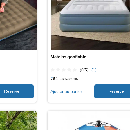
Matelas gonflable
(0/
5
)
(1)
1
Livraisons
Ajouter au panier