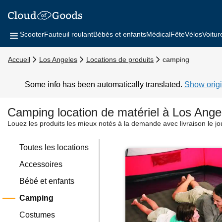
Scooter
Fauteuil roulant
Bébés et enfants
Médical
Fête
Vélos
Voitur
Accueil
Los Angeles
Locations de produits
camping
Some info has been automatically translated.
Show origi
Camping location de matériel à Los Ange
Louez les produits les mieux notés à la demande avec livraison le j
Toutes les locations
Accessoires
Bébé et enfants
Camping
Costumes