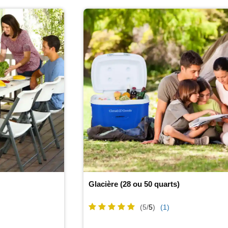
Glacière (28 ou 50 quarts)
(5/
5
)
(1)