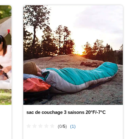
sac de couchage 3 saisons 20°F/-7°C
(0/
5
)
(1)