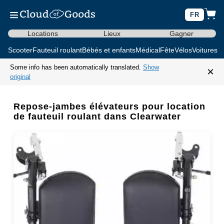
FR
Locations
Lieux
Gagner
Scooter
Fauteuil roulant
Bébés et enfants
Médical
Fête
Vélos
Voitures d
Some info has been automatically translated.
Show
×
original
Repose-jambes élévateurs pour location
de fauteuil roulant dans Clearwater