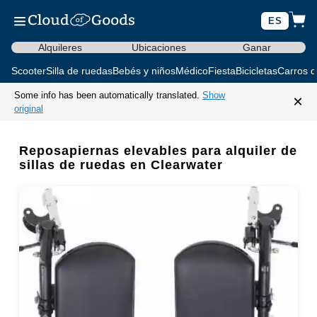
ES
Alquileres
Ubicaciones
Ganar
Scooter
Silla de ruedas
Bebés y niños
Médico
Fiesta
Bicicletas
Carros d
Some info has been automatically translated.
Show
×
original
Reposapiernas elevables para alquiler de
sillas de ruedas en Clearwater