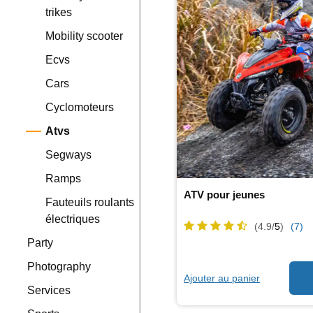
trikes
Mobility scooter
Ecvs
Cars
Cyclomoteurs
Atvs
Segways
Ramps
ATV pour jeunes
Fauteuils roulants
électriques
(4.9/
5
)
(7)
Party
Photography
Ajouter au panier
Services