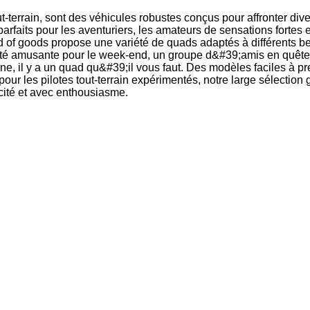
-terrain, sont des véhicules robustes conçus pour affronter divers
t parfaits pour les aventuriers, les amateurs de sensations fortes
d of goods propose une variété de quads adaptés à différents b
ité amusante pour le week-end, un groupe d&#39;amis en quête
ne, il y a un quad qu&#39;il vous faut. Des modèles faciles à 
ur les pilotes tout-terrain expérimentés, notre large sélection 
icité et avec enthousiasme.