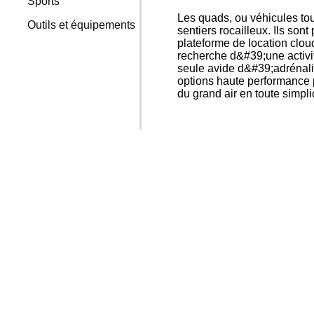
Sports
Les quads, ou véhicules tout
Outils et équipements
sentiers rocailleux. Ils son
plateforme de location clou
recherche d&#39;une activ
seule avide d&#39;adrénali
options haute performance po
du grand air en toute simpl