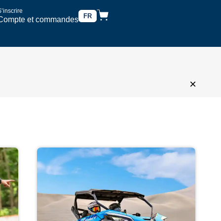
’inscrire
FR
Compte et commandes
×