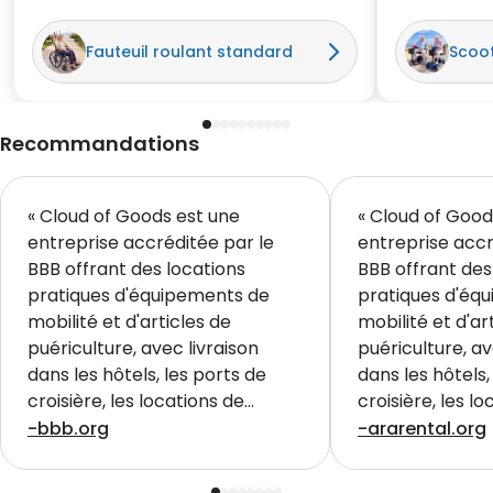
commodité de la livraison et de la
duré toute l
récupération au chalet était
avait enco
Fauteuil roulant standard
Scoot
incroyable !! Nous allons
nous somme
certainement louer chez eux à
à un excel
nouveau à l'avenir. »
vivement. »
Recommandations
« Cloud of Goods est une
« Cloud of Good
entreprise accréditée par le
entreprise accr
BBB offrant des locations
BBB offrant des
pratiques d'équipements de
pratiques d'éq
mobilité et d'articles de
mobilité et d'ar
puériculture, avec livraison
puériculture, av
dans les hôtels, les ports de
dans les hôtels,
croisière, les locations de
croisière, les l
vacances et les attractions
vacances et les
-bbb.org
-ararental.org
touristiques des principales
touristiques des
destinations américaines. »
destinations am