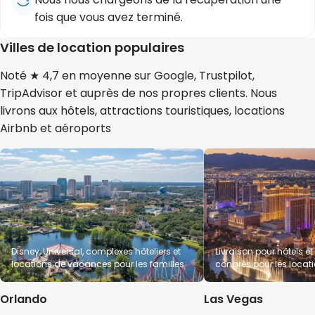
fois que vous avez terminé.
Villes de location populaires
Noté ★ 4,7 en moyenne sur Google, Trustpilot,
TripAdvisor et auprès de nos propres clients. Nous
livrons aux hôtels, attractions touristiques, locations
Airbnb et aéroports
Disney, Universal, complexes hôteliers et
Livraison pour hôtels et
locations de vacances pour les familles
congrès pour les locat
durée
Orlando
Las Vegas