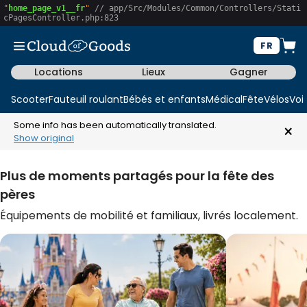
"
home_page_v1__fr
"
 // app/Src/Modules/Common/Controllers/Stati
cPagesController.php:823
FR
Locations
Lieux
Gagner
Scooter
Fauteuil roulant
Bébés et enfants
Médical
Fête
Vélos
Voi
Some info has been automatically translated.
×
Show original
Plus de moments partagés pour la fête des
pères
Équipements de mobilité et familiaux, livrés localement.