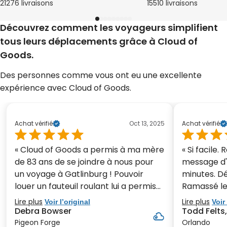
21276 livraisons
15510 livraisons
Découvrez comment les voyageurs simplifient
tous leurs déplacements grâce à Cloud of
Goods.
Des personnes comme vous ont eu une excellente
expérience avec Cloud of Goods.
Achat vérifié
Oct 13, 2025
Achat vérifié
« Cloud of Goods a permis à ma mère
« Si facile.
de 83 ans de se joindre à nous pour
message d'
un voyage à Gatlinburg ! Pouvoir
minutes. Dé
louer un fauteuil roulant lui a permis
Ramassé le 
de profiter de toutes les visites et des
envoyer un
Lire plus
Lire plus
Voir l’original
Voir 
courses avec ses petits-enfants et
d'Epcot et 
Debra Bowser
Todd Felts,
arrière-petits-enfants. La
minutes apr
Pigeon Forge
Orlando