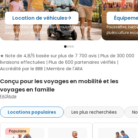
Location de véhicules
Équipeme
Des scooters et des fauteuils roulants pour les
Poussettes, berce
longues journées d'été
puériculture esse
★ Note de 4,8/5 basée sur plus de 7 700 avis | Plus de 300 000
livraisons effectuées | Plus de 600 partenaires vérifiés |
Accrédité par le BBB | Membre de l'ARA
Conçu pour les voyages en mobilité et les
voyages en famille
FAQ
|
Aide
Locations populaires
Les plus recherchées
No
Populaire