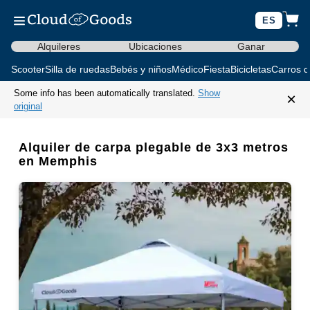
ES
Alquileres
Ubicaciones
Ganar
Scooter
Silla de ruedas
Bebés y niños
Médico
Fiesta
Bicicletas
Carros d
Some info has been automatically translated.
Show
×
original
Alquiler de carpa plegable de 3x3 metros
en Memphis