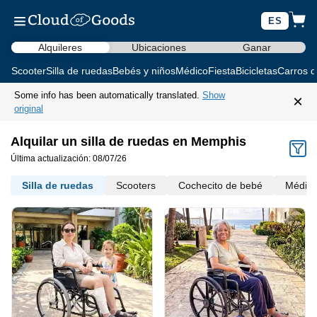
ES
Alquileres
Ubicaciones
Ganar
Scooter
Silla de ruedas
Bebés y niños
Médico
Fiesta
Bicicletas
Carros d
Some info has been automatically translated.
Show
×
original
Alquilar un silla de ruedas en Memphis
Última actualización: 08/07/26
Silla de ruedas
Scooters
Cochecito de bebé
Médic