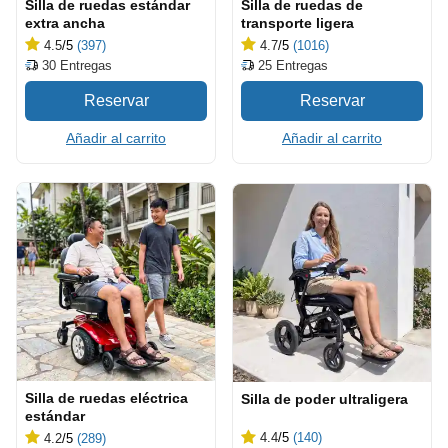
Silla de ruedas estándar
Silla de ruedas de
extra ancha
transporte ligera
4.5
/5
(397)
4.7
/5
(1016)
30
Entregas
25
Entregas
Añadir al carrito
Añadir al carrito
Silla de ruedas eléctrica
Silla de poder ultraligera
estándar
4.4
/5
(140)
4.2
/5
(289)