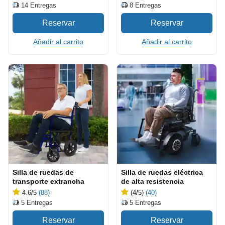
8
Entregas
14
Entregas
Añadir al carrito
Añadir al carrito
Silla de ruedas de
Silla de ruedas eléctrica
transporte extrancha
de alta resistencia
4.6
/5
(88)
(4
/5
)
(40)
5
Entregas
5
Entregas