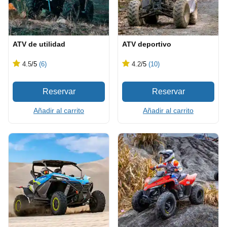
ATV de utilidad
ATV deportivo
4.5
/5
(6)
4.2
/5
(10)
Añadir al carrito
Añadir al carrito