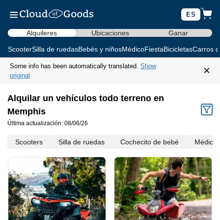
ES
Alquileres
Ubicaciones
Ganar
Scooter
Silla de ruedas
Bebés y niños
Médico
Fiesta
Bicicletas
Carros d
Some info has been automatically translated.
Show
×
original
Alquilar un vehículos todo terreno en
Memphis
Última actualización: 08/06/26
Scooters
Silla de ruedas
Cochecito de bebé
Médico