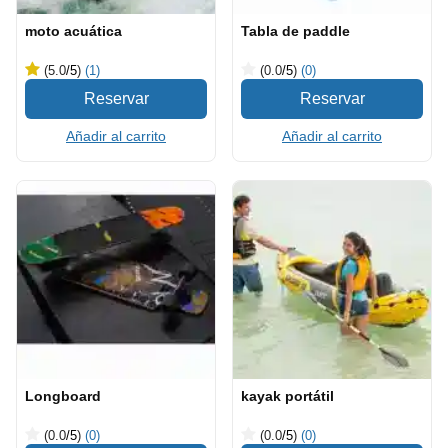
moto acuática
Tabla de paddle
(5.0
/5
)
(1)
(0.0
/5
)
(0)
Añadir al carrito
Añadir al carrito
Longboard
kayak portátil
(0.0
/5
)
(0)
(0.0
/5
)
(0)