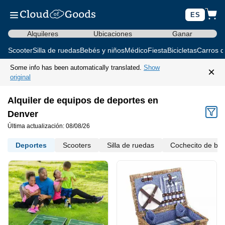
ES
Alquileres
Ubicaciones
Ganar
Scooter
Silla de ruedas
Bebés y niños
Médico
Fiesta
Bicicletas
Carros d
Some info has been automatically translated.
Show
×
original
Alquiler de equipos de deportes en
Denver
Última actualización: 08/08/26
Deportes
Scooters
Silla de ruedas
Cochecito de be