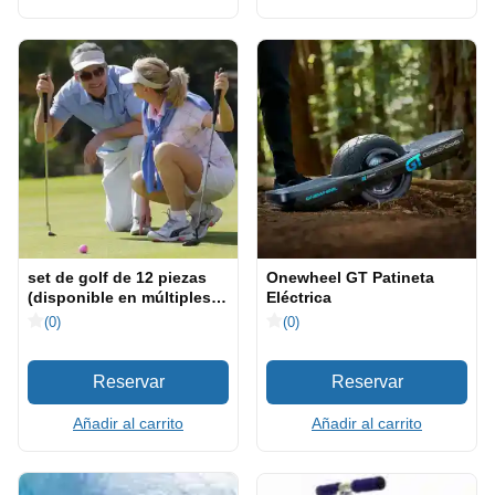
set de golf de 12 piezas
Onewheel GT Patineta
(disponible en múltiples
Eléctrica
tamaños)
(0)
(0)
Añadir al carrito
Añadir al carrito