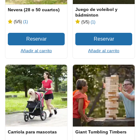
Juego de voleibol y
Nevera (28 o 50 cuartos)
bádminton
(5
/5
)
(1)
(5
/5
)
(1)
Añadir al carrito
Añadir al carrito
Carriola para mascotas
Giant Tumbling Timbers