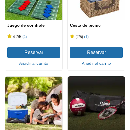
Juego de cornhole
Cesta de picnic
4.7
/5
(4)
(2
/5
)
(1)
Añadir al carrito
Añadir al carrito