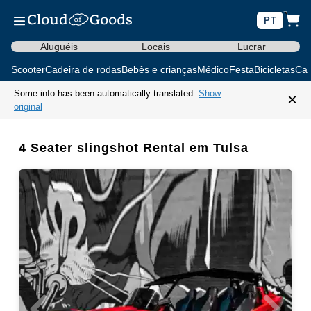
PT
Aluguéis
Locais
Lucrar
Scooter
Cadeira de rodas
Bebês e crianças
Médico
Festa
Bicicletas
Car
Some info has been automatically translated.
Show
×
original
4 Seater slingshot Rental em Tulsa