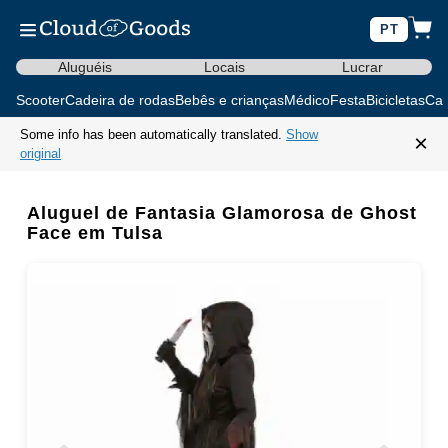
PT
Aluguéis
Locais
Lucrar
Scooter
Cadeira de rodas
Bebês e crianças
Médico
Festa
Bicicletas
Car
Some info has been automatically translated.
Show
×
original
Aluguel de Fantasia Glamorosa de Ghost
Face em Tulsa