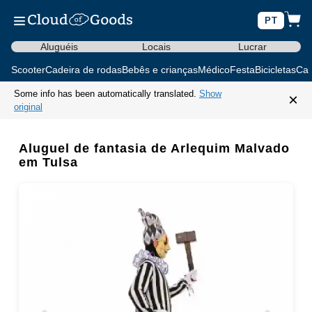
PT
Aluguéis
Locais
Lucrar
Scooter
Cadeira de rodas
Bebês e crianças
Médico
Festa
Bicicletas
Car
Some info has been automatically translated.
Show
×
original
Aluguel de fantasia de Arlequim Malvado
em Tulsa