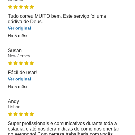
Tudo correu MUITO bem. Este serviço foi uma
dádiva de Deus.
Ver original
Há 5 mêss
Susan
New Jersey
Fácil de usar!
Ver original
Há 5 mêss
Andy
Lisbon
Super profissionais e comunicativos durante toda a
estadia, e até nos deram dicas de como nos orientar
no aeroporto! Com certeza trabalharia com vocês