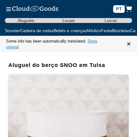
PT
Aluguéis
Locais
Lucrar
Scooter
Cadeira de rodas
Bebês e crianças
Médico
Festa
Bicicletas
Car
Some info has been automatically translated.
Show
×
original
Aluguel do berço SNOO em Tulsa