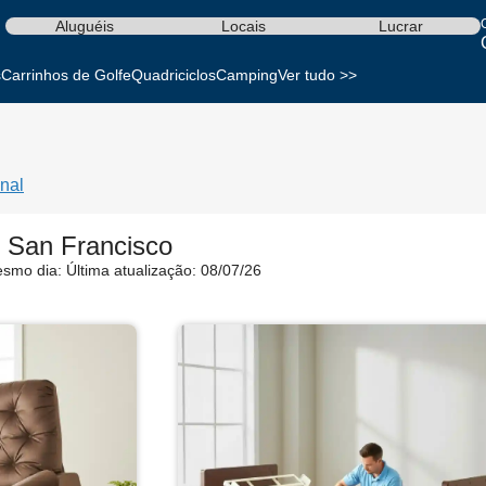
Aluguéis
Locais
Lucrar
s
Carrinhos de Golfe
Quadriciclos
Camping
Ver tudo >>
nal
 San Francisco
esmo dia:
Última atualização: 08/07/26