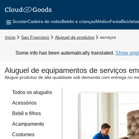
Scooter
Cadeira de rodas
Bebês e crianças
Médico
Festa
Bicicleta
Início
San Francisco
Aluguel de produtos
serviços
Some info has been automatically translated.
Show origi
Aluguel de equipamentos de serviços em
Alugue produtos de alta qualidade sob demanda com entrega no m
Todos os aluguéis
Acessórios
Bebê e filhos
Acampamento
Costumes