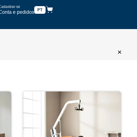
Cadastrar-se
PT
Conta e pedidos
×