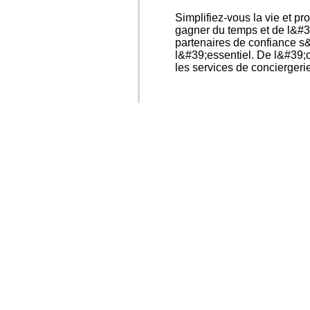
Simplifiez-vous la vie et p
gagner du temps et de l&#39
partenaires de confiance s&
l&#39;essentiel. De l&#39;
les services de conciergeri