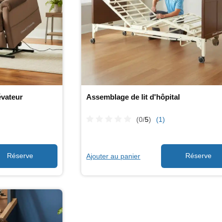
évateur
Assemblage de lit d'hôpital
(0/
5
)
(1)
Ajouter au panier