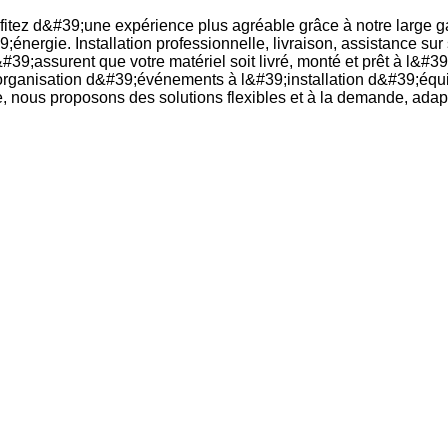
rofitez d&#39;une expérience plus agréable grâce à notre large
;énergie. Installation professionnelle, livraison, assistance s
#39;assurent que votre matériel soit livré, monté et prêt à l&#3
organisation d&#39;événements à l&#39;installation d&#39;équip
e, nous proposons des solutions flexibles et à la demande, ada