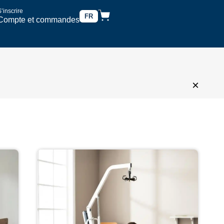
’inscrire
FR
Compte et commandes
×