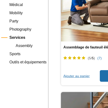
Médical
Mobility
Party
Photography
Services
Assembly
Assemblage de fauteuil él
Sports
(5/
5
)
(7)
Outils et équipements
Ajouter au panier