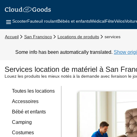
Scooter
Fauteuil roulant
Bébés et enfants
Médical
Fête
Vélos
Voitur
Accueil
San Francisco
Locations de produits
services
Some info has been automatically translated.
Show origi
Services location de matériel à San Fran
Louez les produits les mieux notés à la demande avec livraison le j
Toutes les locations
Accessoires
Bébé et enfants
Camping
Costumes