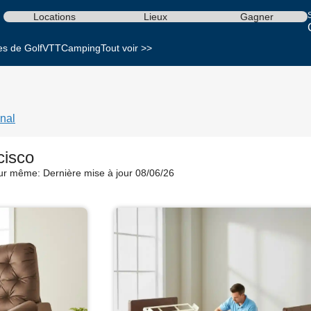
S
Locations
Lieux
Gagner
es de Golf
VTT
Camping
Tout voir >>
nal
cisco
our même:
Dernière mise à jour 08/06/26