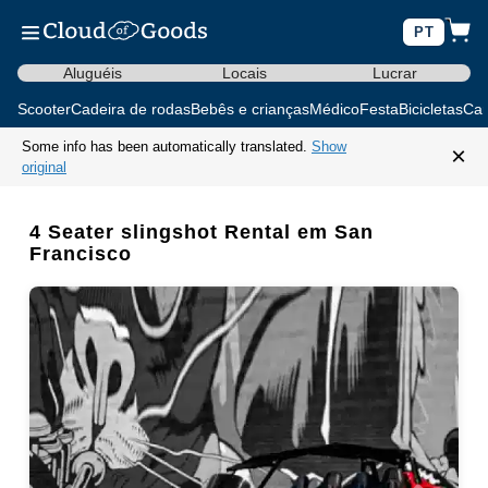
PT
Aluguéis
Locais
Lucrar
Scooter
Cadeira de rodas
Bebês e crianças
Médico
Festa
Bicicletas
Car
Some info has been automatically translated.
Show
×
original
4 Seater slingshot Rental em San
Francisco