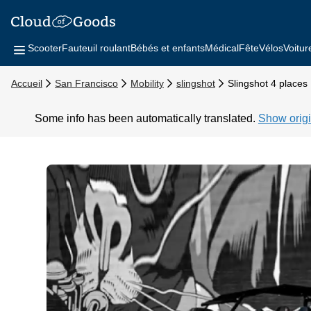
Scooter
Fauteuil roulant
Bébés et enfants
Médical
Fête
Vélos
Voitur
Accueil
San Francisco
Mobility
slingshot
Slingshot 4 places
Some info has been automatically translated.
Show origi