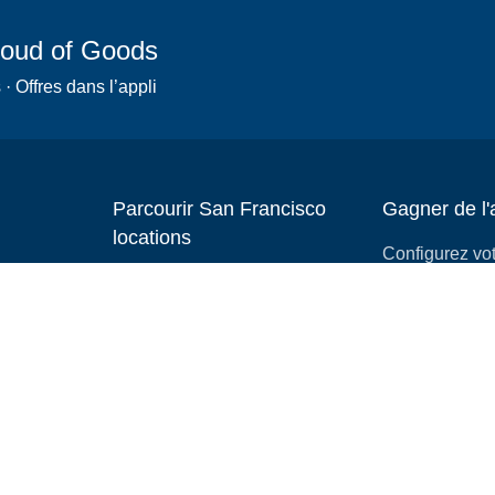
Cloud of Goods
 Offres dans l’appli
Parcourir San Francisco
Gagner de l'
locations
Configurez vo
Trottinettes
location
Fauteuils roulants
Devenez affili
Poussettes
Comment déma
entreprise de 
slingshots
Équipement médical
Maisons gonflables
Camping