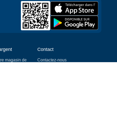
argent
Contact
tre magasin de
Contactez-nous
Demandes des médias
é
info@cloudofgoods.com
rrer une
(407)545-3103
location
San Francisco, California, USA
Méthodes de payement