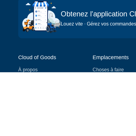
Obtenez l'application 
Louez vite · Gérez vos commandes ·
Cloud of Goods
Emplacements
À propos
Choses à faire
Blog
Villes
Vidéo
Quartiers
Commentaires
Attractions
Coupons et promotions
Hôtels
Liste de prix
Expériences
FAQ
Événements