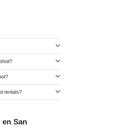
gshot?
hot?
ot rentals?
s en San