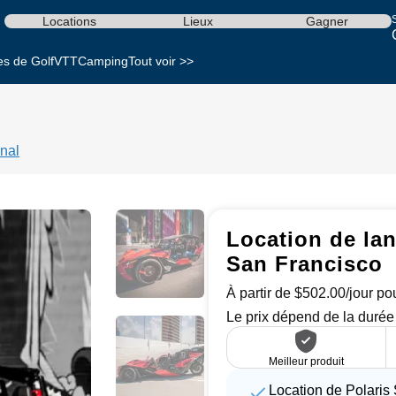
S
Locations
Lieux
Gagner
es de Golf
VTT
Camping
Tout voir >>
nal
Location de lan
San Francisco
À partir de $502.00/jour pou
Le prix dépend de la durée 
Meilleur produit
Location de Polaris 