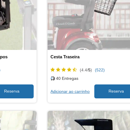
opos
Cesta Traseira
)
(4.4/
5
)
(522)
40
Entregas
Adicionar ao carrinho