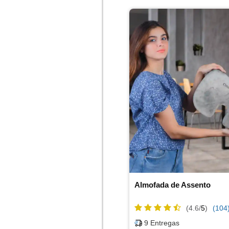
Almofada de Assento
(4.6/
5
)
(104
9
Entregas