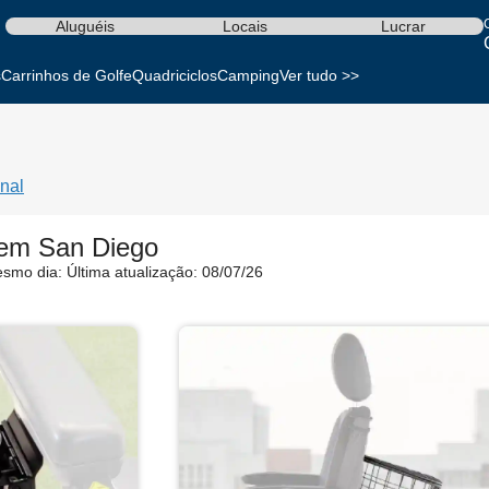
Aluguéis
Locais
Lucrar
s
Carrinhos de Golfe
Quadriciclos
Camping
Ver tudo >>
nal
 em San Diego
esmo dia:
Última atualização: 08/07/26