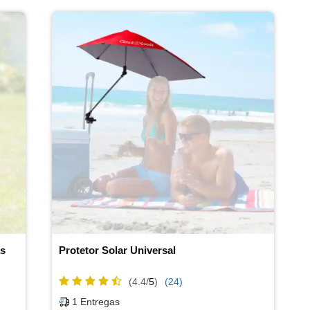
as
Protetor Solar Universal
(4.4/
5
)
(24)
1
Entregas