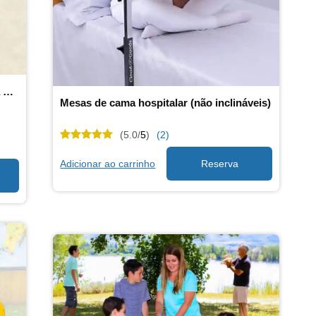
Suporte para Cilindro de Oxigênio para Scooter de Mobilidade
Mesas de cama hospitalar (não inclináveis)
(5.0/
5
)
(2)
Adicionar ao carrinho