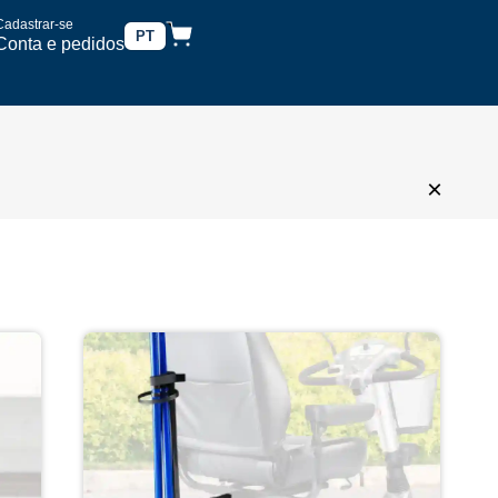
Cadastrar-se
PT
Conta e pedidos
×