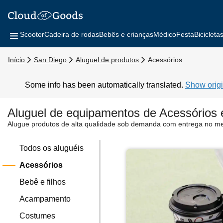
Scooter
Cadeira de rodas
Bebês e crianças
Médico
Festa
Bicicleta
Início
San Diego
Aluguel de produtos
Acessórios
Some info has been automatically translated.
Show origi
Aluguel de equipamentos de Acessórios
Alugue produtos de alta qualidade sob demanda com entrega no m
Todos os aluguéis
Acessórios
Bebê e filhos
Acampamento
Costumes