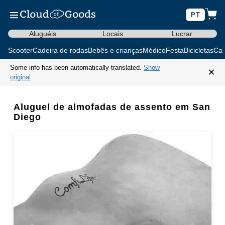
PT
Aluguéis
Locais
Lucrar
Scooter
Cadeira de rodas
Bebês e crianças
Médico
Festa
Bicicletas
Car
Some info has been automatically translated.
Show
×
original
Aluguel de almofadas de assento em San
Diego