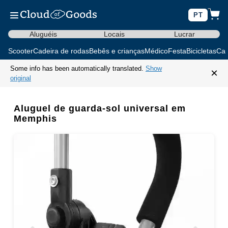
PT
Aluguéis
Locais
Lucrar
Scooter
Cadeira de rodas
Bebês e crianças
Médico
Festa
Bicicletas
Car
Some info has been automatically translated.
Show
×
original
Aluguel de guarda-sol universal em
Memphis