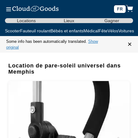
FR
Locations
Lieux
Gagner
Scooter
Fauteuil roulant
Bébés et enfants
Médical
Fête
Vélos
Voitures d
Some info has been automatically translated.
Show
×
original
Location de pare-soleil universel dans
Memphis