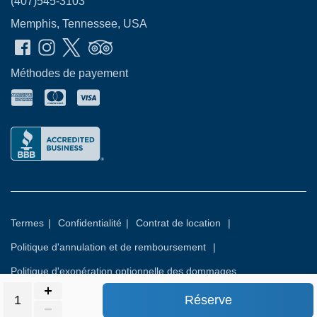
(407)545-3103
Memphis, Tennessee, USA
Méthodes de payement
Termes
|
Confidentialité
|
Contrat de location
|
Politique d'annulation et de remboursement
|
Politique d'exonération optionnelle des dommages
Réserve
© 2026
Rental Commerce Inc.
Tous droits réservés.