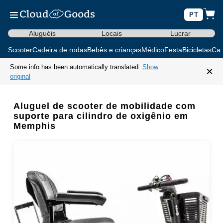
PT
Aluguéis
Locais
Lucrar
Scooter
Cadeira de rodas
Bebês e crianças
Médico
Festa
Bicicletas
Car
Some info has been automatically translated.
Show
×
original
Aluguel de scooter de mobilidade com
suporte para cilindro de oxigênio em
Memphis