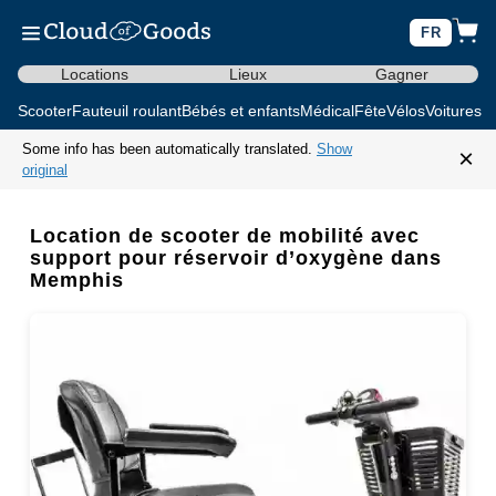
FR
Locations
Lieux
Gagner
Scooter
Fauteuil roulant
Bébés et enfants
Médical
Fête
Vélos
Voitures d
Some info has been automatically translated.
Show
×
original
Location de scooter de mobilité avec
support pour réservoir d’oxygène dans
Memphis