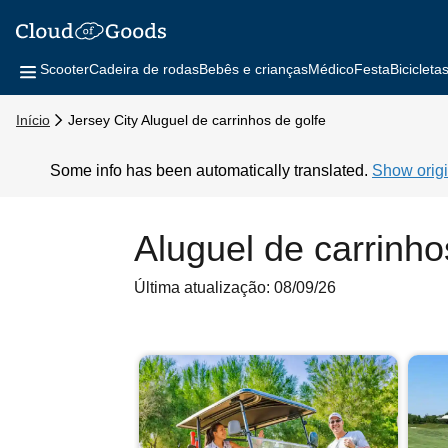
Scooter
Cadeira de rodas
Bebês e crianças
Médico
Festa
Bicicleta
Início
Jersey City Aluguel de carrinhos de golfe
Some info has been automatically translated.
Show origi
Aluguel de carrinho
Última atualização: 08/09/26