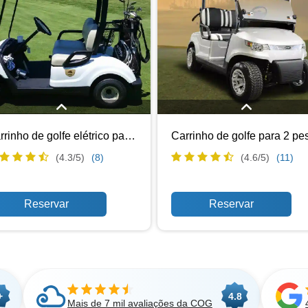
Desfrute de um passeio suave e
Nosso carrinho de golfe movido a g
Carrinho de golfe elétrico para 2 pessoas
ilencioso com o carrinho de golfe
2 lugares da Cloud of Goods ofer
rico de 2 lugares da Cloud of Goods.
desempenho confiável e poderos
(4.3/
5
)
(8)
(4.6/
5
)
(11)
deal para casais ou duplas, este
tornando-o perfeito para quem pre
rrinho ecológico é perfeito para se
um pouco mais de potência e alca
mover em campos de golfe, resorts
Quer esteja a navegar num camp
eventos locais em Jersey City com
golfe ou a explorar locais ao ar liv
o emissões. Seu tamanho compacto
Jersey City, este carrinho garante
ácil manobrabilidade tornam-no uma
viagem robusta e suave.
lha conveniente para quem procura
 transporte eficiente e ecológico.
+
4.8
Mais de 7 mil avaliações da COG