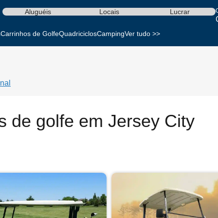
Aluguéis
Locais
Lucrar
s
Carrinhos de Golfe
Quadriciclos
Camping
Ver tudo >>
nal
s de golfe em Jersey City