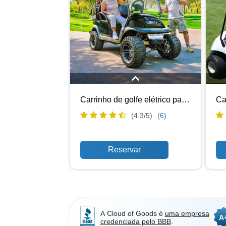
Ideal para pequenos grupos, o carrinho
Carrinho de golfe elétrico para 4 pessoas
de golfe elétrico de 4 lugares da Cloud of
s
Goods oferece transporte silencioso e
elét
(4.3/
5
)
(6)
ecológico. Com operação suave e
I
silenciosa, este carrinho é perfeito para
ca
navegar em campos de golfe ou eventos
loco
locais em Jersey City com facilidade e
ou 
conforto. Aproveite a conveniência do
zer
design espaçoso, garantindo uma
e f
viagem confortável para todos.
esco
um
A Cloud of Goods é
uma empresa
A
credenciada pelo BBB
.