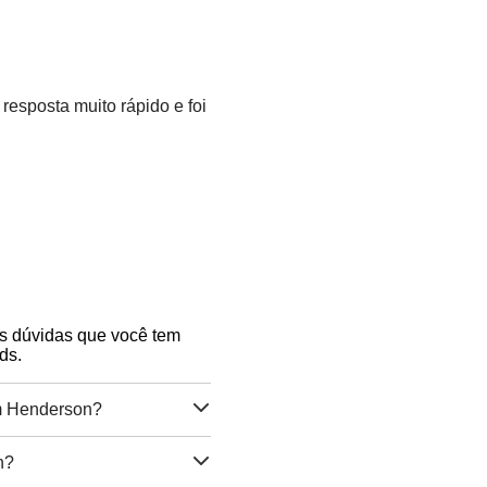
 resposta muito rápido e foi
as dúvidas que você tem
ds.
em Henderson?
n?