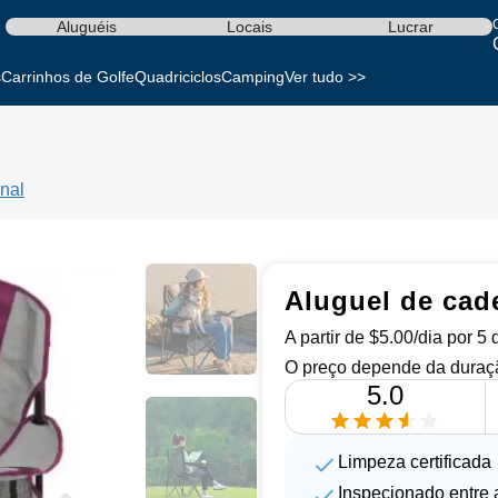
Aluguéis
Locais
Lucrar
s
Carrinhos de Golfe
Quadriciclos
Camping
Ver tudo >>
nal
Aluguel de cad
A partir de $5.00/dia por 5
O preço depende da duraçã
5.0
Limpeza certificada
Inspecionado entre 