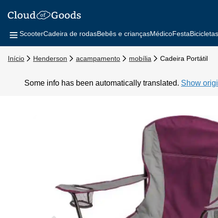
Scooter
Cadeira de rodas
Bebês e crianças
Médico
Festa
Bicicleta
Início
Henderson
acampamento
mobília
Cadeira Portátil
Some info has been automatically translated.
Show origi