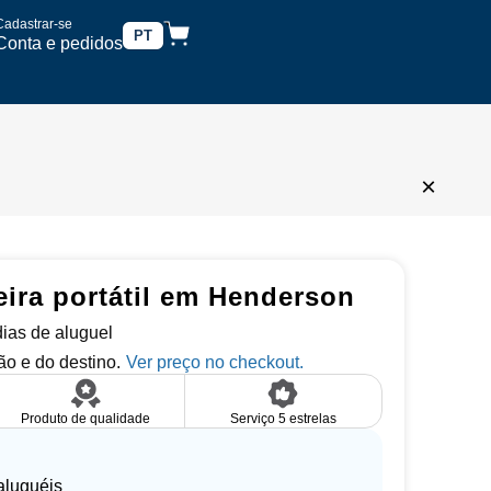
Cadastrar-se
PT
Conta e pedidos
×
eira portátil em Henderson
 dias de aluguel
o e do destino.
Produto de qualidade
Serviço 5 estrelas
aluguéis