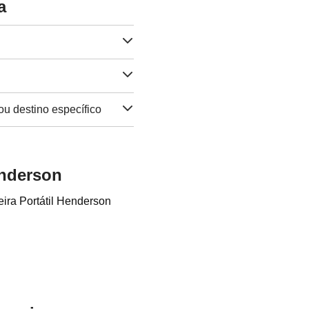
a
ou destino específico
enderson
ira Portátil Henderson