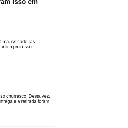
aram isso em
ótima. As cadeiras
todo o processo.
so churrasco. Desta vez,
trega e a retirada foram