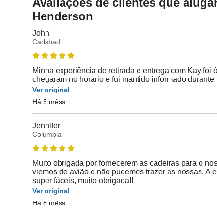
Avaliações de clientes que alug
Henderson
John
Carlsbad
Minha experiência de retirada e entrega com Kay foi 
chegaram no horário e fui mantido informado durante 
Ver original
Há 5 mêss
Jennifer
Columbia
Muito obrigada por fornecerem as cadeiras para o nos
viemos de avião e não pudemos trazer as nossas. A en
super fáceis, muito obrigada!!
Ver original
Há 8 mêss