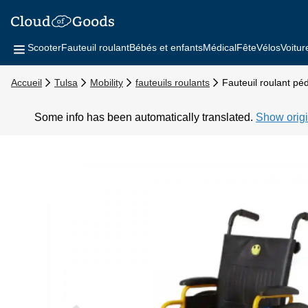
Scooter
Fauteuil roulant
Bébés et enfants
Médical
Fête
Vélos
Voitur
Accueil
Tulsa
Mobility
fauteuils roulants
Fauteuil roulant péd
Some info has been automatically translated.
Show origi