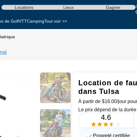
S
Locations
Lieux
Gagner
es de Golf
VTT
Camping
Tout voir >>
iatrique
nal
Location de fau
dans Tulsa
À partir de $16.00/jour pour
Le prix dépend de la durée 
4.6
Propreté certifiée