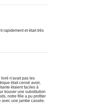
ant rapidement et était très
livré n'avait pas les
rique était censé avoir,
tante étaient faciles à
ur trouver une substitution
s, notre fille a pu profiter
e avec une jambe cassée.