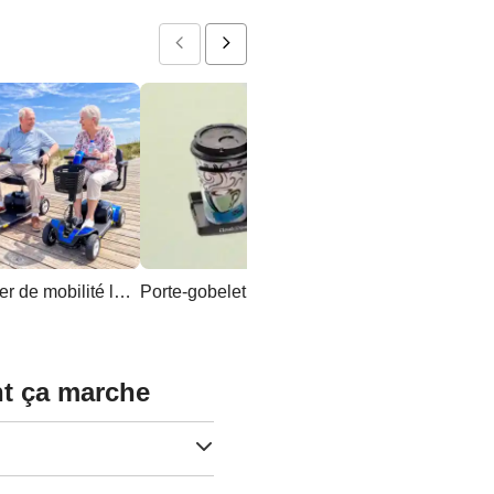
Scooter de mobilité léger
Porte-gobelet universel
Pare-soleil universel
nt ça marche