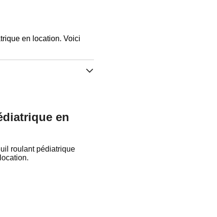
rique en location. Voici
édiatrique en
il roulant pédiatrique
location.