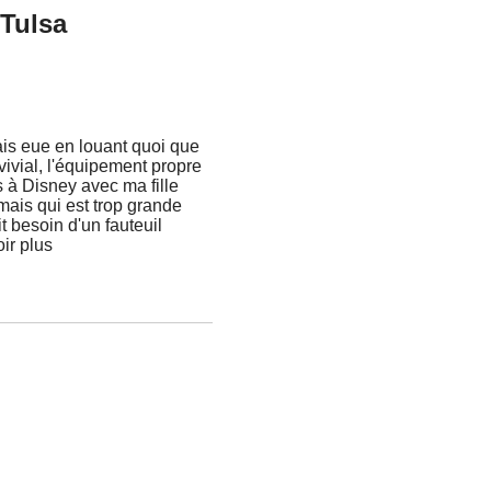
 Tulsa
ais eue en louant quoi que
nvivial, l'équipement propre
s à Disney avec ma fille
mais qui est trop grande
t besoin d'un fauteuil
oir plus