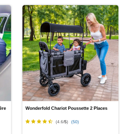
ère
Wonderfold Chariot Poussette 2 Places
(4.6/
5
)
(50)