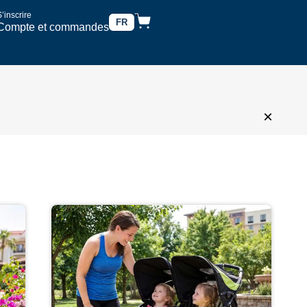
’inscrire
FR
Compte et commandes
×