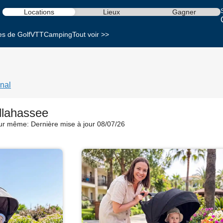
S
Locations
Lieux
Gagner
es de Golf
VTT
Camping
Tout voir >>
nal
allahassee
our même:
Dernière mise à jour 08/07/26