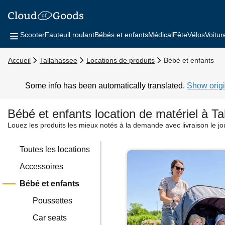
Scooter
Fauteuil roulant
Bébés et enfants
Médical
Fête
Vélos
Voitur
Accueil
Tallahassee
Locations de produits
Bébé et enfants
Some info has been automatically translated.
Show origi
Bébé et enfants location de matériel à T
Louez les produits les mieux notés à la demande avec livraison le j
Toutes les locations
Accessoires
Bébé et enfants
Poussettes
Car seats