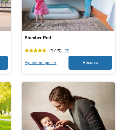
Slumber Pod
(5.0/
5
)
(3)
Ajouter au panier