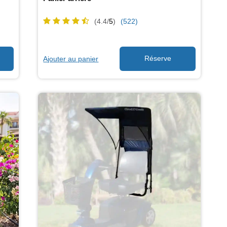
(4.4/
5
)
(522)
Ajouter au panier