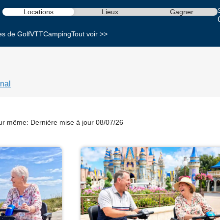
S
Locations
Lieux
Gagner
es de Golf
VTT
Camping
Tout voir >>
nal
our même:
Dernière mise à jour 08/07/26