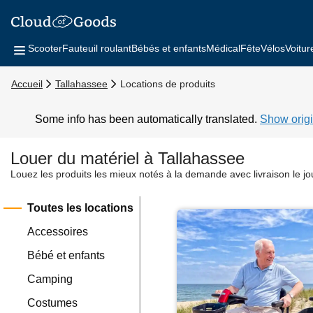
Scooter
Fauteuil roulant
Bébés et enfants
Médical
Fête
Vélos
Voitur
Accueil
Tallahassee
Locations de produits
Some info has been automatically translated.
Show origi
Louer du matériel à Tallahassee
Louez les produits les mieux notés à la demande avec livraison le j
Toutes les locations
Accessoires
Bébé et enfants
Camping
Costumes