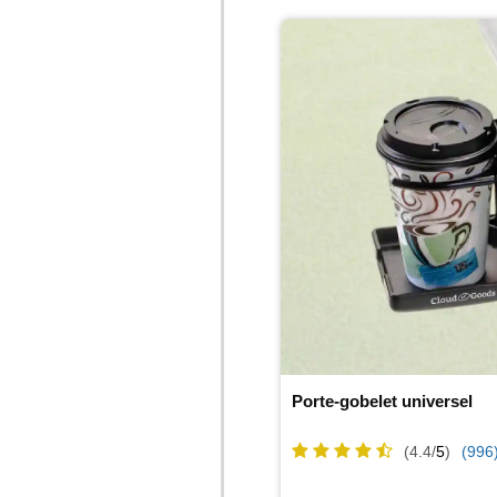
Porte-gobelet universel
(4.4/
5
)
(996