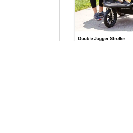
Double Jogger Stroller
(4.8/
5
)
(98)
Ajouter au panier