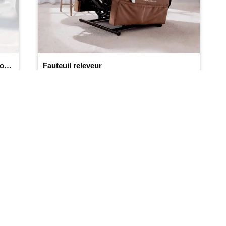
Support pour canne et béquille pour scooter de mobilité
Fauteuil releveur
(4.5/
5
)
(323)
Ajouter au panier