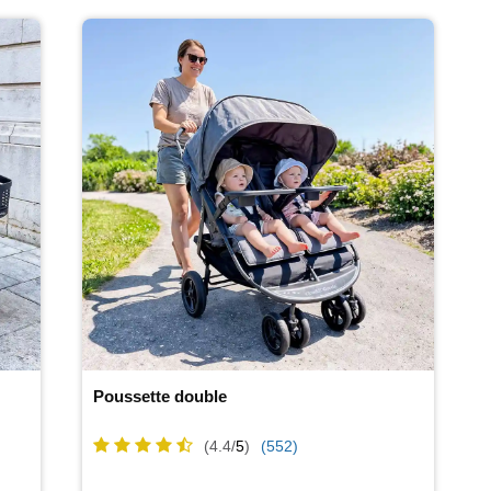
Poussette double
(4.4/
5
)
(552)