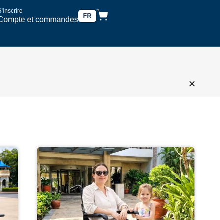
’inscrire
FR
Compte et commandes
×