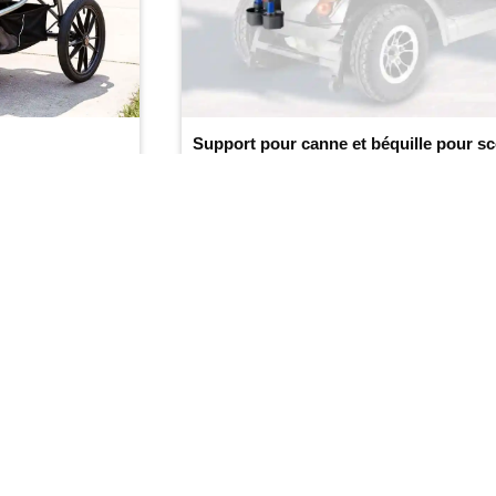
(4.4/
5
)
(411)
Ajouter au panier