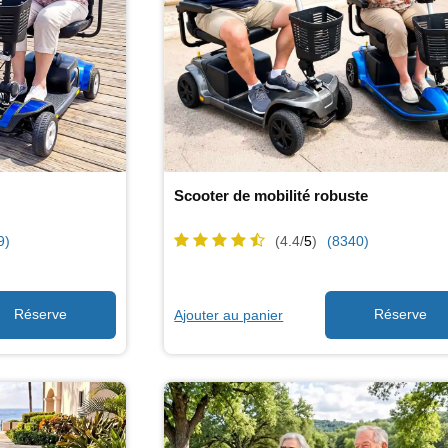
Scooter de mobilité robuste
9)
(4.4/
5
)
(8340)
Ajouter au panier