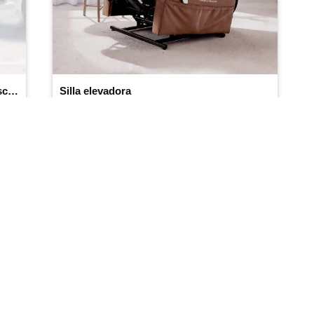
Soporte para bastones y muletas para scooter de movilidad
Silla elevadora
(4.5/
5
)
(324)
Añadir al carrito