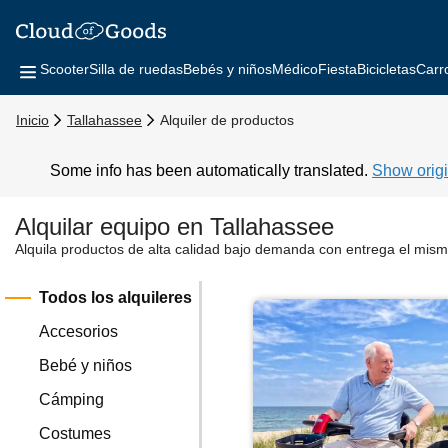
Scooter
Silla de ruedas
Bebés y niños
Médico
Fiesta
Bicicletas
Carr
Inicio
Tallahassee
Alquiler de productos
Some info has been automatically translated.
Show origi
Alquilar equipo en Tallahassee
Alquila productos de alta calidad bajo demanda con entrega el mism
Todos los alquileres
Accesorios
Bebé y niños
Cámping
Costumes