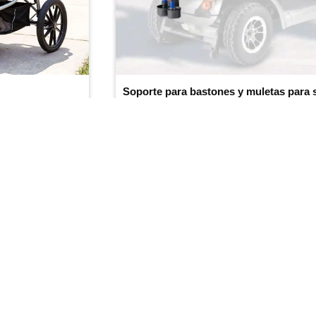
(4.4/
5
)
(412)
Añadir al carrito