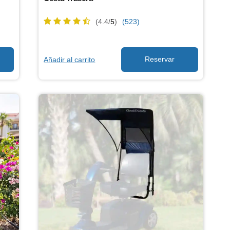
(4.4/
5
)
(523)
Añadir al carrito