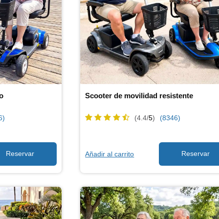
ro
Scooter de movilidad resistente
6)
(4.4/
5
)
(8346)
Añadir al carrito