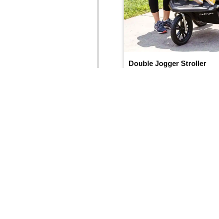
Double Jogger Stroller
(4.8/
5
)
(98)
Añadir al carrito