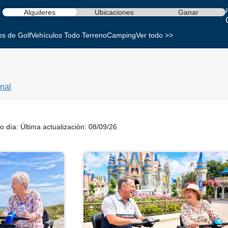
Alquileres
Ubicaciones
Ganar
os de Golf
Vehículos Todo Terreno
Camping
Ver todo >>
nal
o día:
Última actualización: 08/09/26