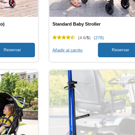
to)
Standard Baby Stroller
(4.6/
5
)
(278)
Añadir al carrito