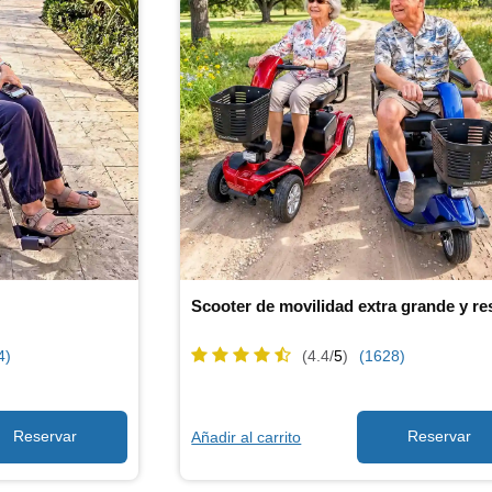
4)
(4.4/
5
)
(1628)
Añadir al carrito