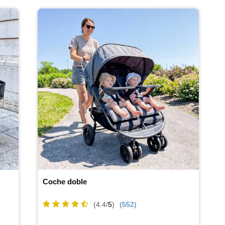
Coche doble
(4.4/
5
)
(552)