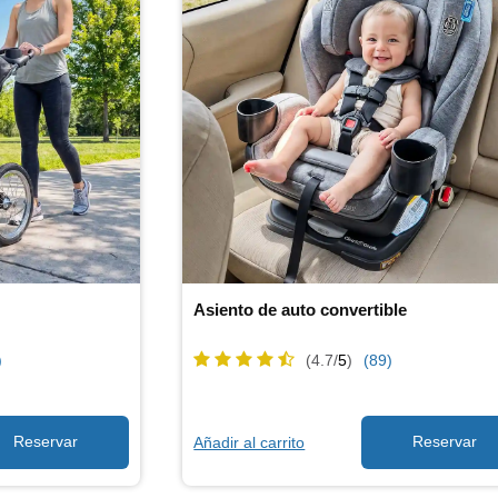
Asiento de auto convertible
)
(4.7/
5
)
(89)
Añadir al carrito