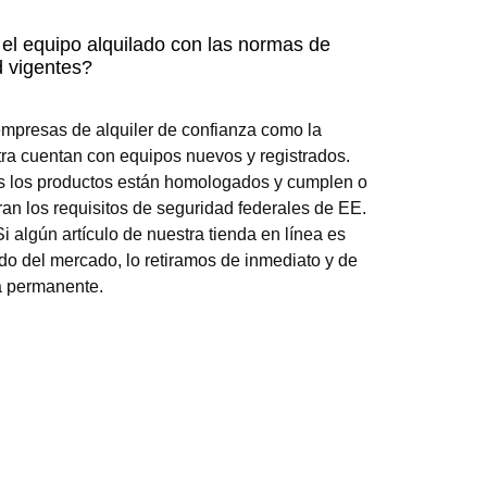
Carro de paseo
(4.6/
5
)
(14)
Añadir al carrito