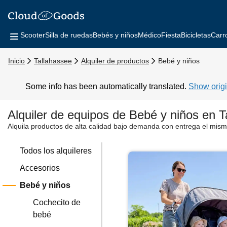
Scooter
Silla de ruedas
Bebés y niños
Médico
Fiesta
Bicicletas
Carr
Inicio
Tallahassee
Alquiler de productos
Bebé y niños
Some info has been automatically translated.
Show origi
Alquiler de equipos de Bebé y niños en T
Alquila productos de alta calidad bajo demanda con entrega el mism
Todos los alquileres
Accesorios
Bebé y niños
Cochecito de
bebé