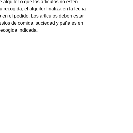
Carro de Paseo Wonderfold para 4 Personas
Sistema de viaje
(4.0/
5
)
(6)
Añadir al carrito