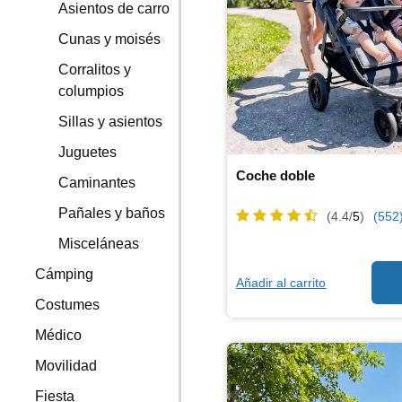
Asientos de carro
Cunas y moisés
Corralitos y
columpios
Sillas y asientos
Juguetes
Coche doble
Caminantes
Pañales y baños
(4.4/
5
)
(552
Misceláneas
Cámping
Añadir al carrito
Costumes
Médico
Movilidad
Fiesta