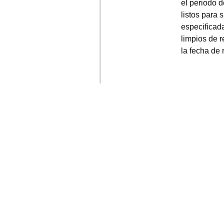
(5.0/
5
)
(7)
Añadir al carrito