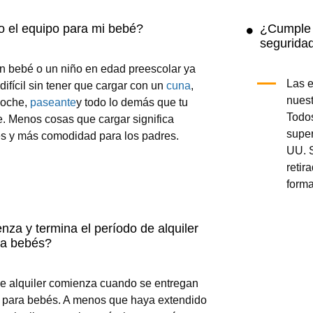
Silla alta
(4.8/
5
)
(16)
Añadir al carrito