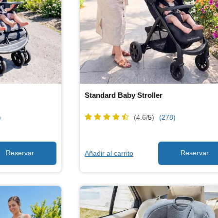
Standard Baby Stroller
)
(4.6/
5
)
(278)
Añadir al carrito