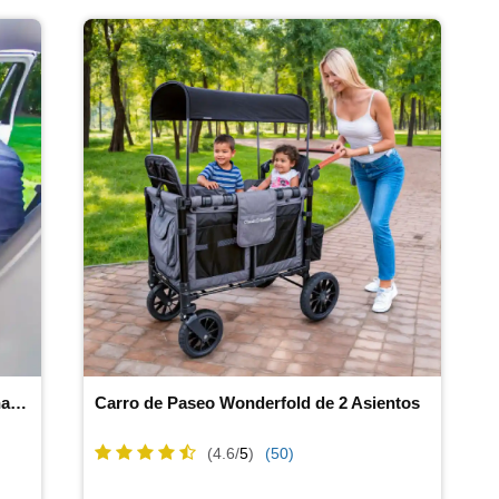
Asiento de auto para bebés orientado hacia atrás
Carro de Paseo Wonderfold de 2 Asientos
(4.6/
5
)
(50)