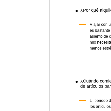
Cuna portátil
(4.8/
5
)
(12)
Añadir al carrito