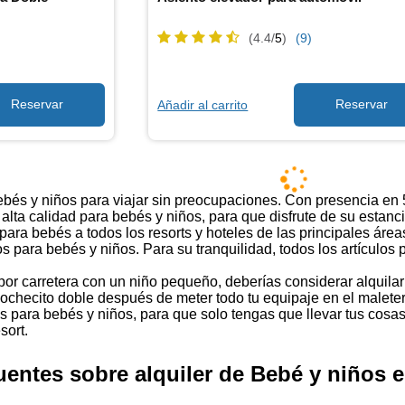
(4.4/
5
)
(9)
Añadir al carrito