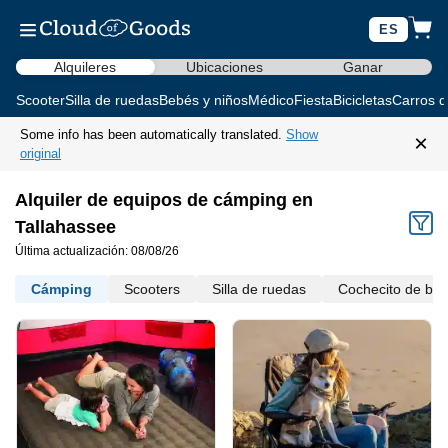
ES
Alquileres
Ubicaciones
Ganar
Scooter
Silla de ruedas
Bebés y niños
Médico
Fiesta
Bicicletas
Carros d
Some info has been automatically translated.
Show
×
original
Alquiler de equipos de cámping en
Tallahassee
Última actualización: 08/08/26
Cámping
Scooters
Silla de ruedas
Cochecito de be