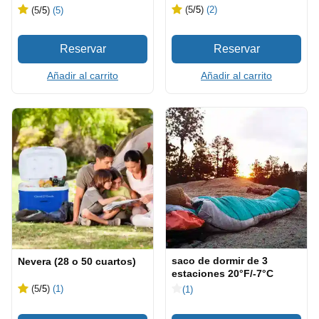
(5
/5
)
(2)
(5
/5
)
(5)
Añadir al carrito
Añadir al carrito
saco de dormir de 3
Nevera (28 o 50 cuartos)
estaciones 20°F/-7°C
(5
/5
)
(1)
(1)