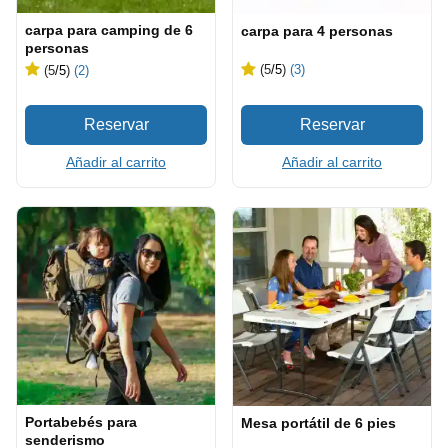
carpa para camping de 6
carpa para 4 personas
personas
(5
/5
)
(3)
(5
/5
)
(2)
Añadir al carrito
Añadir al carrito
Portabebés para
Mesa portátil de 6 pies
senderismo