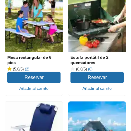
Mesa rectangular de 6
Estufa portátil de 2
pies
quemadores
(5.0
/5
)
(2)
(0.0
/5
)
(0)
Añadir al carrito
Añadir al carrito