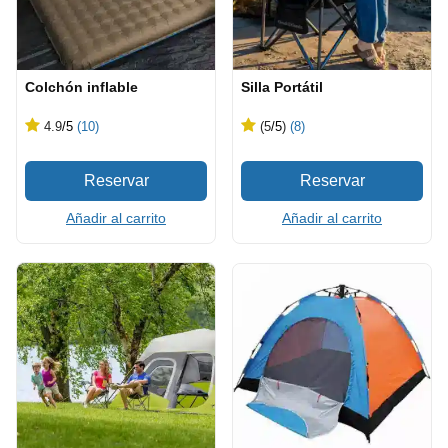
Colchón inflable
Silla Portátil
4.9
/5
(10)
(5
/5
)
(8)
Añadir al carrito
Añadir al carrito