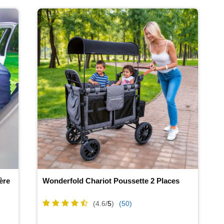
ère
Wonderfold Chariot Poussette 2 Places
(4.6/
5
)
(50)