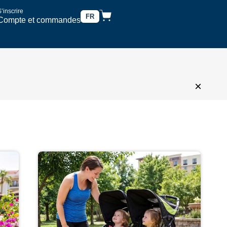
’inscrire
FR
Compte et commandes
×