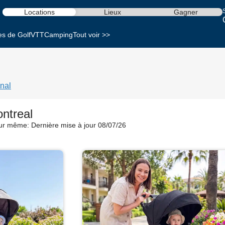
S
Locations
Lieux
Gagner
es de Golf
VTT
Camping
Tout voir >>
nal
ontreal
our même:
Dernière mise à jour 08/07/26