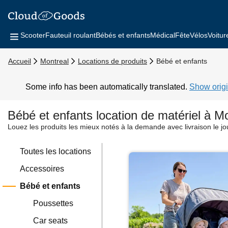
Scooter
Fauteuil roulant
Bébés et enfants
Médical
Fête
Vélos
Voitur
Accueil
Montreal
Locations de produits
Bébé et enfants
Some info has been automatically translated.
Show origi
Bébé et enfants location de matériel à M
Louez les produits les mieux notés à la demande avec livraison le j
Toutes les locations
Accessoires
Bébé et enfants
Poussettes
Car seats