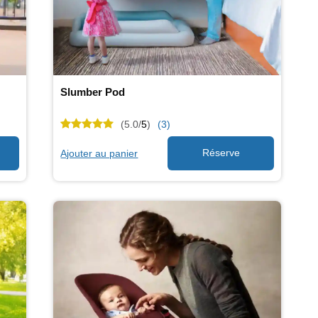
Slumber Pod
(5.0/
5
)
(3)
Ajouter au panier