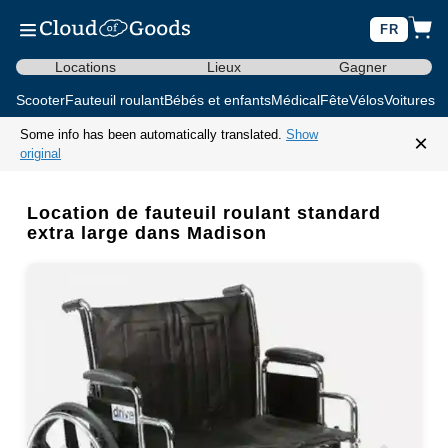
FR
Locations
Lieux
Gagner
Scooter
Fauteuil roulant
Bébés et enfants
Médical
Fête
Vélos
Voitures d
Some info has been automatically translated.
Show
×
original
Location de fauteuil roulant standard
extra large dans Madison