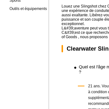
Sports
Louez une Slingshot chez Cl
Outils et équipements
une expérience de conduite
aussi exaltante. Libérez-vo
puissance et son couple éle
exceptionnel.
L&#39;aventure peut vous tr
C&#39;est ce que recherchen
of Goods , nous proposons l
Clearwater Sli
Quel est l'âge 
?
21 ans. Vous
à condition 
supplémenta
recommandio