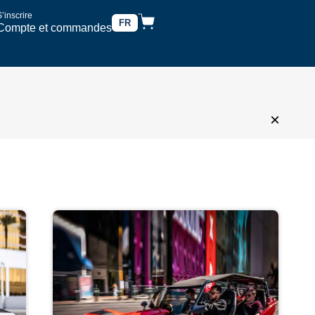
’inscrire
FR
Compte et commandes
×