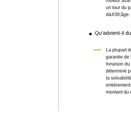
moteur avant
un tour du p
d&#39;âge.
Qu’advient-il d
La plupart d
garantie de 
livraison du
déterminé pa
la solvabili
entièrement 
montant du 