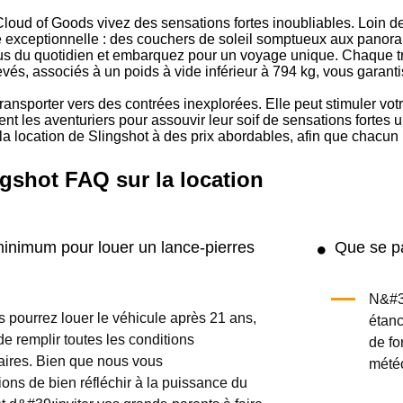
oud of Goods vivez des sensations fortes inoubliables. Loin des
 exceptionnelle : des couchers de soleil somptueux aux panoram
us du quotidien et embarquez pour un voyage unique. Chaque tra
vés, associés à un poids à vide inférieur à 794 kg, vous garant
ansporter vers des contrées inexplorées. Elle peut stimuler votr
t les aventuriers pour assouvir leur soif de sensations fortes
a location de Slingshot à des prix abordables, afin que chacun 
ngshot FAQ sur la location
minimum pour louer un lance-pierres
Que se pas
N&#39
 pourrez louer le véhicule après 21 ans,
étanc
de remplir toutes les conditions
de fo
ires. Bien que nous vous
météo
ns de bien réfléchir à la puissance du