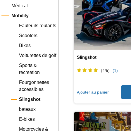
Médical
Mobility
Fauteuils roulants
Scooters
Bikes
Voiturettes de golf
Slingshot
Sports &
(4/
5
)
(1)
recreation
Fourgonnettes
accessibles
Ajouter au panier
Slingshot
bateaux
E-bikes
Motorcycles &