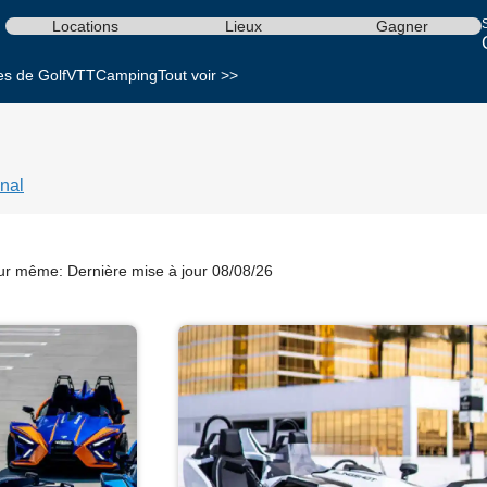
S
Locations
Lieux
Gagner
es de Golf
VTT
Camping
Tout voir >>
nal
our même:
Dernière mise à jour 08/08/26