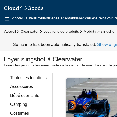
Scooter
Fauteuil roulant
Bébés et enfants
Médical
Fête
Vélos
Voitur
Accueil
Clearwater
Locations de produits
Mobility
slingshot
Some info has been automatically translated.
Show origi
Loyer slingshot à Clearwater
Louez les produits les mieux notés à la demande avec livraison le j
Toutes les locations
Accessoires
Bébé et enfants
Camping
Costumes