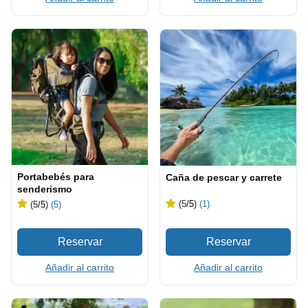
Portabebés para
Caña de pescar y carrete
senderismo
(5
/5
)
(1)
(5
/5
)
(5)
Añadir al carrito
Añadir al carrito