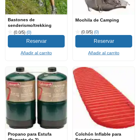
Bastones de
Mochila de Camping
senderismo/trekking
(0.0
/5
)
(0)
(0.0
/5
)
(0)
Añadir al carrito
Añadir al carrito
Propano para Estufa
Colchón Inflable para
(Paquete de 2)
Senderismo