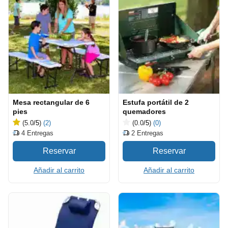
Mesa rectangular de 6
Estufa portátil de 2
pies
quemadores
(5.0
/5
)
(2)
(0.0
/5
)
(0)
4
Entregas
2
Entregas
Añadir al carrito
Añadir al carrito