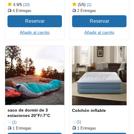
4.9
/5
(10)
(5
/5
)
(1)
4
Entregas
2
Entregas
Añadir al carrito
Añadir al carrito
saco de dormir de 3
Colchón inflable
estaciones 20°F/-7°C
(1)
(1)
1
Entregas
1
Entregas