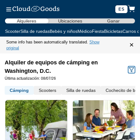
ES
Alquileres
Ubicaciones
Ganar
Scooter
Silla de ruedas
Bebés y niños
Médico
Fiesta
Bicicletas
Carros d
Some info has been automatically translated.
Show
×
original
Alquiler de equipos de cámping en
Washington, D.C.
Última actualización: 08/07/26
Cámping
Scooters
Silla de ruedas
Cochecito de be