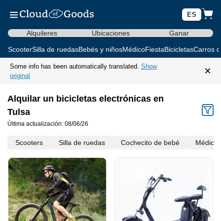
ES
Alquileres
Ubicaciones
Ganar
Scooter
Silla de ruedas
Bebés y niños
Médico
Fiesta
Bicicletas
Carros d
Some info has been automatically translated.
Show
×
original
Alquilar un bicicletas electrónicas en
Tulsa
Última actualización: 08/06/26
Scooters
Silla de ruedas
Cochecito de bebé
Médico