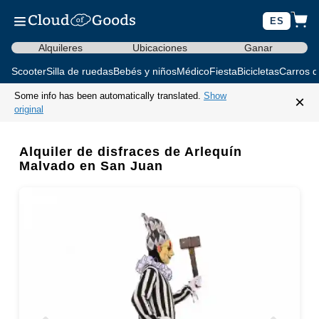
ES
Alquileres
Ubicaciones
Ganar
Scooter
Silla de ruedas
Bebés y niños
Médico
Fiesta
Bicicletas
Carros d
Some info has been automatically translated.
Show
×
original
Alquiler de disfraces de Arlequín
Malvado en San Juan